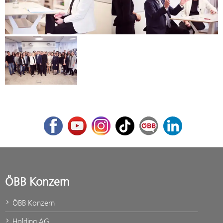
Facebook
Youtube
Instagram
TikTok
ÖBB Corporate Blog
LinkedIn
ÖBB Konzern
ÖBB Konzern
Holding AG