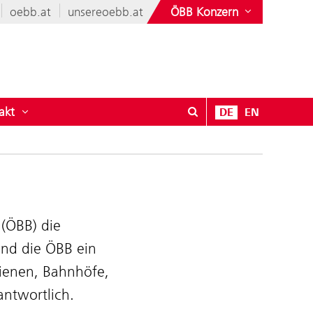
oebb.at
unsereoebb.at
ÖBB Konzern
akt
DE
EN
leise
ü öffnen für Vielfältige ÖBB
Untermenü öffnen für Kontakt
 (ÖBB) die
sind die ÖBB ein
hienen, Bahnhöfe,
ntwortlich.