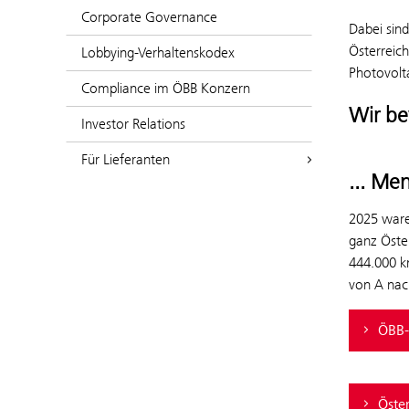
Corporate Governance
Dabei sin
Österreic
Lobbying-Verhaltenskodex
Photovolt
Compliance im ÖBB Konzern
Wir b
Investor Relations
Für Lieferanten
... Me
2025 ware
ganz Öster
444.000 k
von A nac
ÖBB-
Öste