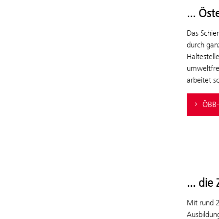
... Öst
Das Schien
durch gan
Haltestell
umweltfre
arbeitet 
ÖBB-
... die
Mit rund 2
Ausbildung