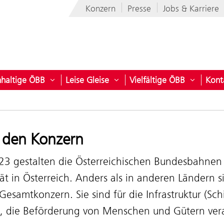
Konzern
Presse
Jobs & Karriere
haltige ÖBB
Leise Gleise
Vielfältige ÖBB
Kont
ber den Konzern
ü öffnen für ÖBB Flotte
Untermenü öffnen für Nachhaltige ÖBB
Untermenü öffnen für Leise G
Untermen
 den Konzern
923 gestalten die Österreichischen Bundesbahnen
ät in Österreich. Anders als in anderen Ländern 
Gesamtkonzern. Sie sind für die Infrastruktur (Sc
), die Beförderung von Menschen und Gütern vera