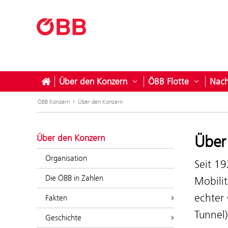
Über den Konzern
ÖBB Flotte
Nach
Untermenü öffnen für Ü
Untermen
ÖBB Konzern
Über den Konzern
Über
Über den Konzern
Organisation
Seit 1
Die ÖBB in Zahlen
Mobilit
echter 
Fakten
Tunnel
Geschichte