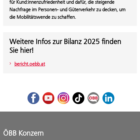
für Kund:innenzufriedenheit und dafür, die steigende
Nachfrage im Personen- und Güterverkehr zu decken, um
die Mobilitätswende zu schaffen.
Weitere Infos zur Bilanz 2025 finden
Sie hier!
bericht.oebb.at
Facebook
Youtube
Instagram
TikTok
ÖBB Corporate Blog
LinkedIn
ÖBB Konzern