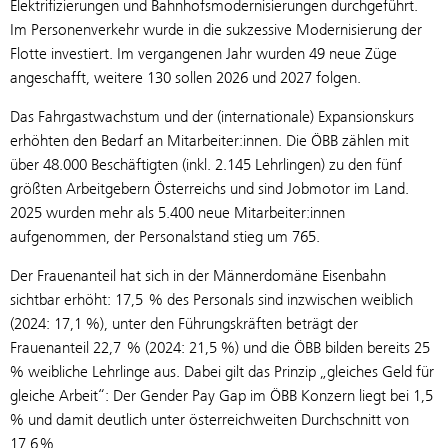
Elektrifizierungen und Bahnhofsmodernisierungen durchgeführt.
Im Personenverkehr wurde in die sukzessive Modernisierung der
Flotte investiert. Im vergangenen Jahr wurden 49 neue Züge
angeschafft, weitere 130 sollen 2026 und 2027 folgen.
Das Fahrgastwachstum und der (internationale) Expansionskurs
erhöhten den Bedarf an Mitarbeiter:innen. Die ÖBB zählen mit
über 48.000 Beschäftigten (inkl. 2.145 Lehrlingen) zu den fünf
größten Arbeitgebern Österreichs und sind Jobmotor im Land.
2025 wurden mehr als 5.400 neue Mitarbeiter:innen
aufgenommen, der Personalstand stieg um 765.
Der Frauenanteil hat sich in der Männerdomäne Eisenbahn
sichtbar erhöht: 17,5 % des Personals sind inzwischen weiblich
(2024: 17,1 %), unter den Führungskräften beträgt der
Frauenanteil 22,7 % (2024: 21,5 %) und die ÖBB bilden bereits 25
% weibliche Lehrlinge aus. Dabei gilt das Prinzip „gleiches Geld für
gleiche Arbeit“: Der Gender Pay Gap im ÖBB Konzern liegt bei 1,5
% und damit deutlich unter österreichweiten Durchschnitt von
17,6 %.