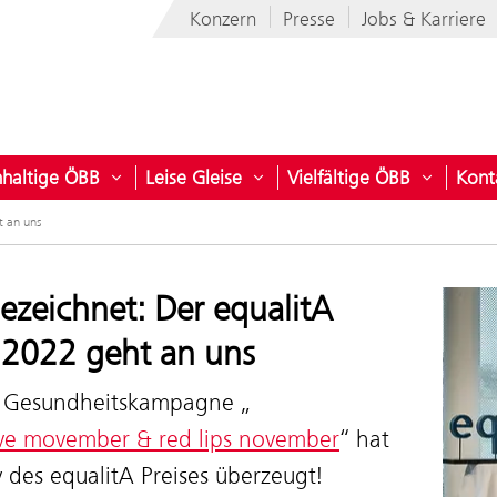
Konzern
Presse
Jobs & Karriere
haltige ÖBB
Leise Gleise
Vielfältige ÖBB
Kont
ber den Konzern
ü öffnen für ÖBB Flotte
Untermenü öffnen für Nachhaltige ÖBB
Untermenü öffnen für Leise G
Untermen
t an uns
ezeichnet: Der equalitA
s 2022 geht an uns
 Gesundheitskampagne „
ve movember & red lips november
“ hat
y des equalitA Preises überzeugt!