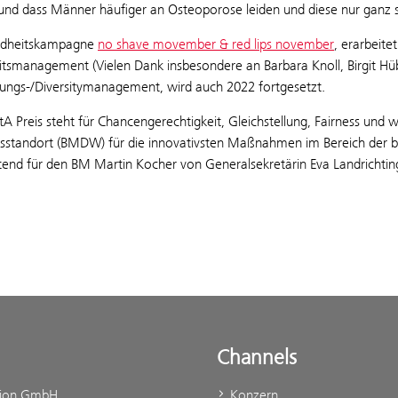
nd dass Männer häufiger an Osteoporose leiden und diese nur ganz se
ndheitskampagne
no shave movember & red lips november
, erarbeit
tsmanagement (Vielen Dank insbesondere an Barbara Knoll, Birgit Hüb
llungs-/Diversitymanagement, wird auch 2022 fortgesetzt.
tA Preis steht für Chancengerechtigkeit, Gleichstellung, Fairness und 
tsstandort (BMDW) für die innovativsten Maßnahmen im Bereich der be
etend für den BM Martin Kocher von Generalsekretärin Eva Landrichting
Channels
tion GmbH
Konzern