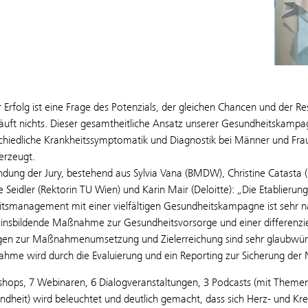
r Erfolg ist eine Frage des Potenzials, der gleichen Chancen und der R
läuft nichts. Dieser gesamtheitliche Ansatz unserer Gesundheitskam
chiedliche Krankheitssymptomatik und Diagnostik bei Männer und Fraue
erzeugt.
ndung der Jury, bestehend aus Sylvia Vana (BMDW), Christine Catasta
ne Seidler (Rektorin TU Wien) und Karin Mair (Deloitte): „Die Etablier
tsmanagement mit einer vielfältigen Gesundheitskampagne ist sehr nac
insbildende Maßnahme zur Gesundheitsvorsorge und einer differenzie
n zur Maßnahmenumsetzung und Zielerreichung sind sehr glaubwürdig
hme wird durch die Evaluierung und ein Reporting zur Sicherung der N
hops, 7 Webinaren, 6 Dialogveranstaltungen, 3 Podcasts (mit Themen 
heit) wird beleuchtet und deutlich gemacht, dass sich Herz- und Krei