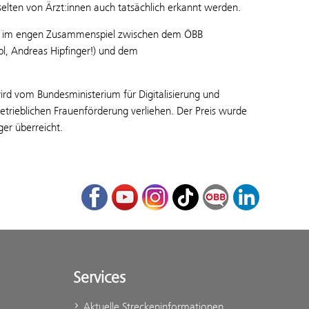
lten von Ärzt:innen auch tatsächlich erkannt werden.
et im engen Zusammenspiel zwischen dem ÖBB
l, Andreas Hipfinger!) und dem
wird vom Bundesministerium für Digitalisierung und
trieblichen Frauenförderung verliehen. Der Preis wurde
er überreicht.
Facebook
Youtube
Instagram
TikTok
ÖBB Corporate Bl
LinkedIn
Services
Aktuelle Streckeninformationen