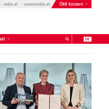
oebb.at
unsereoebb.at
ÖBB Konzern
akt
DE
leise
ü öffnen für Vielfältige ÖBB
Untermenü öffnen für Kontakt