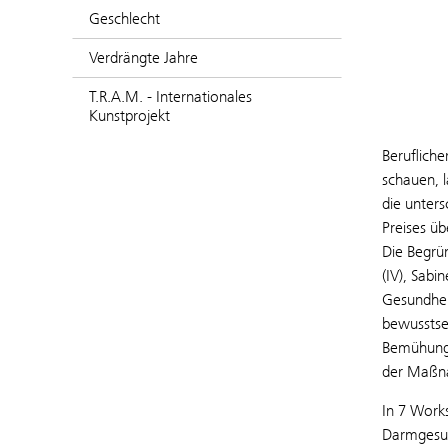
Geschlecht
Verdrängte Jahre
T.R.A.M. - Internationales
Kunstprojekt
Berufliche
schauen, 
die unters
Preises üb
Die Begrü
(IV), Sabi
Gesundhei
bewusstse
Bemühunge
der Maßna
In 7 Works
Darmgesund