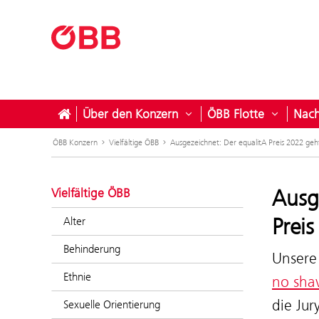
Über den Konzern
ÖBB Flotte
Nach
Untermenü öffnen für Ü
Untermen
ÖBB Konzern
Vielfältige ÖBB
Ausgezeichnet: Der equalitA Preis 2022 geh
Ausg
Vielfältige ÖBB
Prei
Alter
Behinderung
Unsere
Ethnie
no sha
die Jur
Sexuelle Orientierung