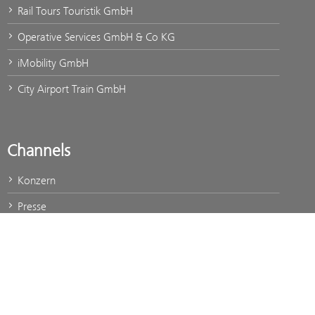
Rail Tours Touristik GmbH
Operative Services GmbH & Co KG
iMobility GmbH
City Airport Train GmbH
Channels
Konzern
Presse
Jobs & Karriere
Lehre
oebb.at
unsereoebb.at