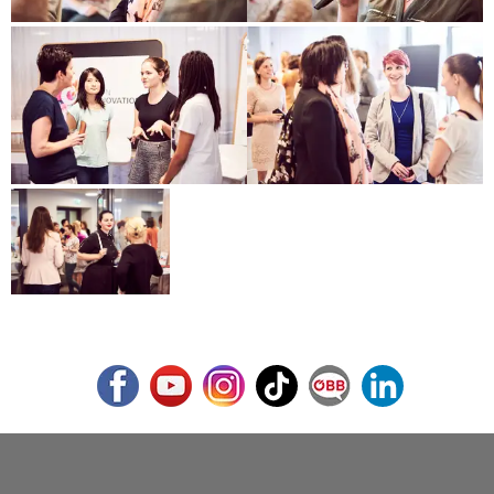
Facebook
Youtube
Instagram
TikTok
ÖBB Corporate Blog
LinkedIn