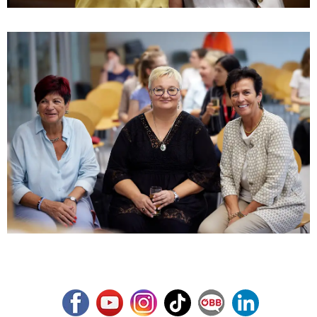
Facebook
Youtube
Instagram
TikTok
ÖBB Corporate Blog
LinkedIn