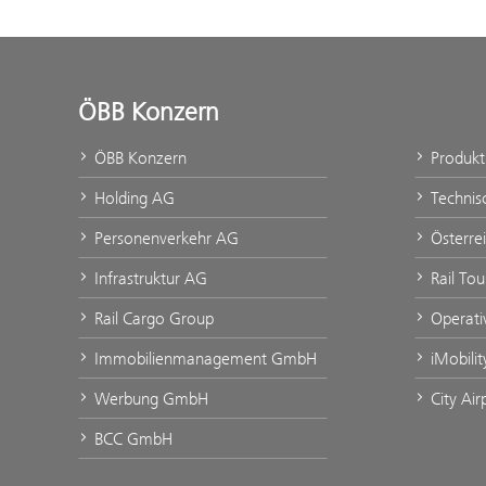
ÖBB Konzern
ÖBB Konzern
Produk
Holding AG
Technis
Personenverkehr AG
Österre
Infrastruktur AG
Rail To
Rail Cargo Group
Operati
Immobilienmanagement GmbH
iMobili
Werbung GmbH
City Ai
BCC GmbH