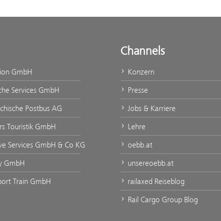
Channels
tion GmbH
Konzern
che Services GmbH
Presse
ichische Postbus AG
Jobs & Karriere
urs Touristik GmbH
Lehre
ve Services GmbH & Co KG
oebb.at
ty GmbH
unsereoebb.at
rport Train GmbH
railaxed Reiseblog
Rail Cargo Group Blog