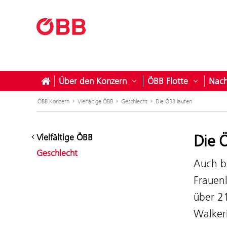
Über den Konzern
ÖBB Flotte
Nach
Untermenü öffnen für Ü
Untermen
ÖBB Konzern
Vielfältige ÖBB
Geschlecht
Die ÖBB laufen
Die 
Vielfältige ÖBB
Geschlecht
Auch b
Frauen
über 2
Walker