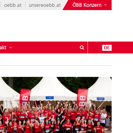
oebb.at
unsereoebb.at
ÖBB Konzern
akt
DE
leise
ü öffnen für Vielfältige ÖBB
Untermenü öffnen für Kontakt