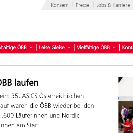
Konzern
Presse
Jobs & Karriere
haltige ÖBB
Leise Gleise
Vielfältige ÖBB
Kont
ber den Konzern
ü öffnen für ÖBB Flotte
Untermenü öffnen für Nachhaltige ÖBB
Untermenü öffnen für Leise G
Untermen
ÖBB laufen
eim 35. ASICS Österreichischen
lauf waren die ÖBB wieder bei den
1.600 Läuferinnen und Nordic
innen am Start.