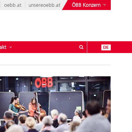
oebb.at
unsereoebb.at
ÖBB Konzern
akt
DE
leise
ü öffnen für Vielfältige ÖBB
Untermenü öffnen für Kontakt