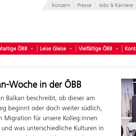
Konzern
Presse
Jobs & Karriere
haltige ÖBB
Leise Gleise
Vielfältige ÖBB
Kont
ber den Konzern
ü öffnen für ÖBB Flotte
Untermenü öffnen für Nachhaltige ÖBB
Untermenü öffnen für Leise G
Untermen
an-Woche in der ÖBB
n Balkan beschreibt, ob dieser am
g beginnt oder doch weiter südlich,
h Migration für unsere Kolleg:innen
 und was unterschiedliche Kulturen in