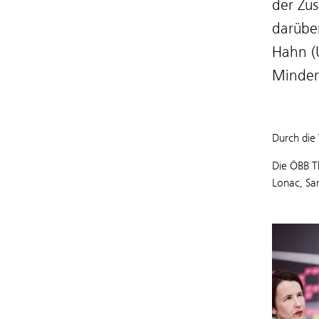
der Zu
darüber
Hahn (U
Minder
Durch die 
Die ÖBB T
Lonac, Sa