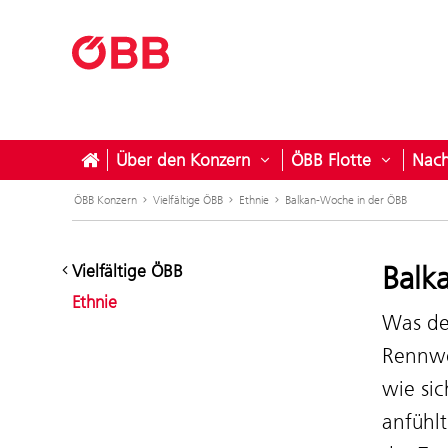
Über den Konzern
ÖBB Flotte
Nach
Untermenü öffnen für Ü
Untermen
ÖBB Konzern
Vielfältige ÖBB
Ethnie
Balkan-Woche in der ÖBB
Balk
Vielfältige ÖBB
Ethnie
Was de
Rennwe
wie sic
anfühlt