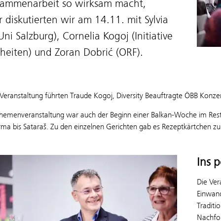
sammenarbeit so wirksam macht,
 diskutierten wir am 14.11. mit Sylvia
ni Salzburg), Cornelia Kogoj (Initiative
heiten) und Zoran Dobrić (ORF).
Veranstaltung führten Traude Kogoj, Diversity Beauftragte ÖBB Konzern
hemenveranstaltung war auch der Beginn einer Balkan-Woche im Res
rma bis Sataraš. Zu den einzelnen Gerichten gab es Rezeptkärtchen 
Ins 
Die Ver
Einwand
Traditi
Nachfol