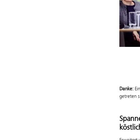
Danke:
Ein
getreten 
Spanne
köstli
Erweitert 