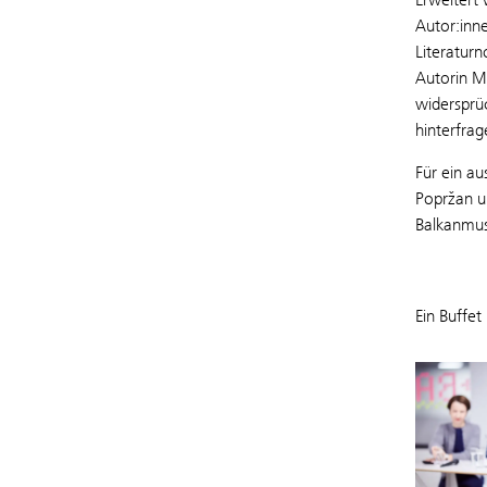
Autor:inn
Literaturn
Autorin Ma
widersprü
hinterfrag
Für ein a
Popržan un
Balkanmus
Ein Buffe