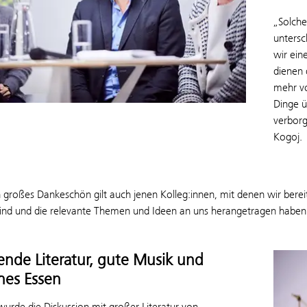
„Solche
untersc
wir ein
dienen
mehr v
Dinge ü
verborg
Kogoj.
 großes Dankeschön gilt auch jenen Kolleg:innen, mit denen wir berei
sind und die relevante Themen und Ideen an uns herangetragen haben.
nde Literatur, gute Musik und
ches Essen
wurde die Diskussion mit großer Literatur von