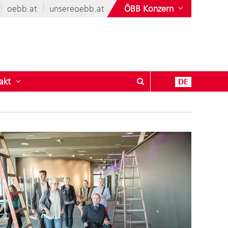
oebb.at
unsereoebb.at
ÖBB Konzern
akt
DE
leise
ü öffnen für Vielfältige ÖBB
Untermenü öffnen für Kontakt