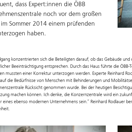
uent, dass Expert:innen die ÖBB
ehmenszentrale noch vor dem großen
im Sommer 2014 einem prüfenden
unterzogen haben.
gang konzentrierten sich die Beteiligten darauf, ob das Gebäude und
licher Beeinträchtigung entsprechen. Durch das Haus führte die ÖBB-
ten mussten einer Korrektur unterzogen werden. Experte Reinhard Rodl
s auf die Bedürfnisse von Menschen mit Behinderungen und Mobilitäts
enszentrale Rücksicht genommen wurde. Bei der heutigen Besichtigung
ung machen können. Ich denke, die Konzernzentrale wird ein zukunftso
er eines ebenso modernen Unternehmens sein.“ Reinhard Rodlauer ber
iheit.