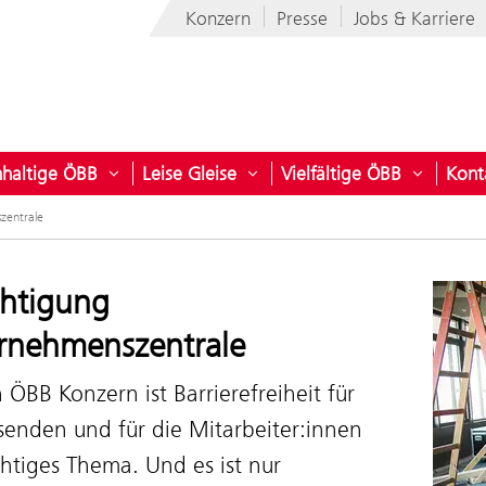
Konzern
Presse
Jobs & Karriere
haltige ÖBB
Leise Gleise
Vielfältige ÖBB
Kont
ber den Konzern
ü öffnen für ÖBB Flotte
Untermenü öffnen für Nachhaltige ÖBB
Untermenü öffnen für Leise G
Untermen
zentrale
chtigung
rnehmenszentrale
 ÖBB Konzern ist Barrierefreiheit für
senden und für die Mitarbeiter:innen
htiges Thema. Und es ist nur