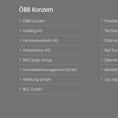
ÖBB Konzern
ÖBB Konzern
Produk
Holding AG
Technis
Personenverkehr AG
Österre
Infrastruktur AG
Rail To
Rail Cargo Group
Operati
Immobilienmanagement GmbH
iMobili
Werbung GmbH
City Ai
BCC GmbH