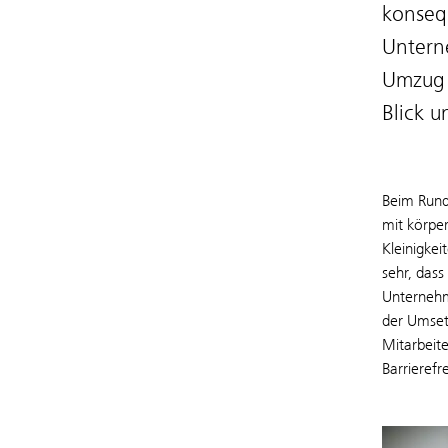
konseq
Untern
Umzug 
Blick 
Beim Rund
mit körper
Kleinigkei
sehr, das
Unternehm
der Umsetz
Mitarbeit
Barrierefre