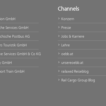
Channels
tion GmbH
Konzern
che Services GmbH
Presse
ichische Postbus AG
Jobs & Karriere
urs Touristik GmbH
Lehre
ve Services GmbH & Co KG
oebb.at
ty GmbH
unsereoebb.at
rport Train GmbH
railaxed Reiseblog
Rail Cargo Group Blog